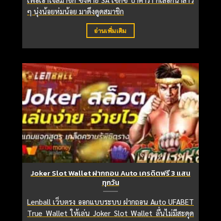
ๆ นุ่งน้อยห่มน้อย มาดึงดูดสมาชิก
อ่านเพิ่มเติม
Joker Slot Wallet ฝากถอน Auto เครดิตฟรี 3 แสน
ทุกวัน
Lenball เว็บตรง ออกแบบระบบ ฝากถอน Auto UFABET
True Wallet ให้เล่น Joker Slot Wallet ลื่นไม่มีสะดุด