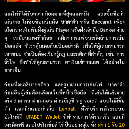
เกมไพ่ที่ได้รับความนิยมมากที่สุดเกมหนึ่ง และขึ้นชื่อว่า
เล่นง่าย ไม่ซับซ้อนนั้นคือ
บาคาร่า
หรือ Baccarat เพียง
เลือกวางเดิมพันฝั่งผู้เล่น Player หรือฝั่งเจ้ามือ Banker ง่าย
ๆ เหมือนแทงหัวก้อย กติกาการแพ้ชนะก็คล้ายการเล่น
ป๊อกเด้ง ที่เราคุ้นเคยกันเป็นอย่างดี เพื่อให้ผู้เล่นสามารถ
เอาชนะ จำเป็นต้องเรียกรู้กฎ และกติกาที่สำคัญ เช่น การ
จั่วไพ่ ซึ่งทำให้คุณสามารถ หาเงินเข้าวอเลต ได้อย่างไม่
ยากเย็น
ก่อนที่จะอธิบายกติกา และรูปแบบการเล่นไพ่ บาคาร่า
ก่อนอื่นผู้เล่นต้องเลือกเว็บที่หน้าเชื่อถือ ที่เล่นได้แล้วจ่าย
จริง สามารถ ฝาก-ถอน ผ่านบัญชี ทรู วอเลต แบบไม่มีขั้น
ต่ำ แอดมินแนะนำเว็บ
Lenball
ที่ให้บริการด้วยระบบ
อัตโนมัติ
UFABET Wallet
ที่ทำรายการได้รวดเร็ว แถมมี
เครดิตฟรี และโปรโมชั่นส์ ให้ปั้นอย่างจุใจ ทั้ง
ฝาก 1 รับ 20