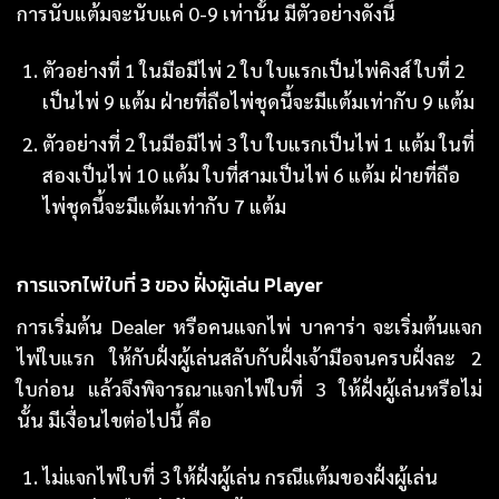
การนับแต้มจะนับแค่ 0-9 เท่านั้น มีตัวอย่างดังนี้
ตัวอย่างที่ 1 ในมือมีไพ่ 2 ใบ ใบแรกเป็นไพ่คิงส์ ใบที่ 2
เป็นไพ่ 9 แต้ม ฝ่ายที่ถือไพ่ชุดนี้จะมีแต้มเท่ากับ 9 แต้ม
ตัวอย่างที่ 2 ในมือมีไพ่ 3 ใบ ใบแรกเป็นไพ่ 1 แต้ม ในที่
สองเป็นไพ่ 10 แต้ม ใบที่สามเป็นไพ่ 6 แต้ม ฝ่ายที่ถือ
ไพ่ชุดนี้จะมีแต้มเท่ากับ 7 แต้ม
การแจกไพ่ใบที่ 3 ของ ฝั่งผู้เล่น Player
การเริ่มต้น Dealer หรือคนแจกไพ่ บาคาร่า จะเริ่มต้นแจก
ไพ่ใบแรก ให้กับฝั่งผู้เล่นสลับกับฝั่งเจ้ามือจนครบฝั่งละ 2
ใบก่อน แล้วจึงพิจารณาแจกไพ่ใบที่ 3 ให้ฝั่งผู้เล่นหรือไม่
นั้น มีเงื่อนไขต่อไปนี้ คือ
ไม่แจกไพ่ใบที่ 3 ให้ฝั่งผู้เล่น กรณีแต้มของฝั่งผู้เล่น