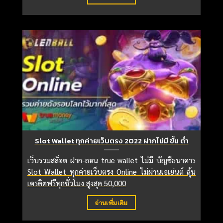
Slot Wallet ทุกค่ายเว็บตรง 2022 ฝากไม่มี ขั้น ต่ํา
เว็บรวมสล็อต ฝาก-ถอน true wallet ไม่มี บัญชีธนาคาร
Slot Wallet ทุกค่ายเว็บตรง Online ไม่ผ่านเอเย่นต์ ลุ้น
เครดิตฟรีทุกชั่วโมง สูงสุด 50,000
อ่านเพิ่มเติม