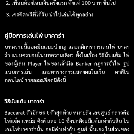
เพื่อนต้องโอนเงินครั้งแรก ตั้งแต่ 100 บาท ขึ้นไป
เครดิตฟรีที่ได้รับ นำไปเล่นได้ทุกอย่าง
คู่มือการเล่นไพ่ บาคาร่า
บทความนี้แอดมินแนะนำกฎ และกติการการเล่นไพ่ บาคา
ร่า แบบครบจบในบทความเดียว ทั้งในเรื่อง วิธีนับแต้ม ไพ่
ของผู้เล่น Player ไพ่ของเจ้ามือ Banker กฎการจั่วไพ่ รูป
แบบการเล่น และตารางการแสดงผลในเว็บ คาสิโน
ออนไลน์ รายละะเอียดมีดังนี้
วิธีนับแต้ม บาคาร่า
Baccarat ตัวอักษร t ตัวสุดท้าย หมายถึง เลขศูนย์ กล่าวคือ
ไพ่แจ็ค แหม่ม คิงส์ และ 10 ซึ่งปกติจะมีแต้มเท่ากับสิบ ใน
เกมไพ่บาคาร่านั้น จะมีค่าเท่ากับ ศูนย์ นั้นเอง ในส่วนของ