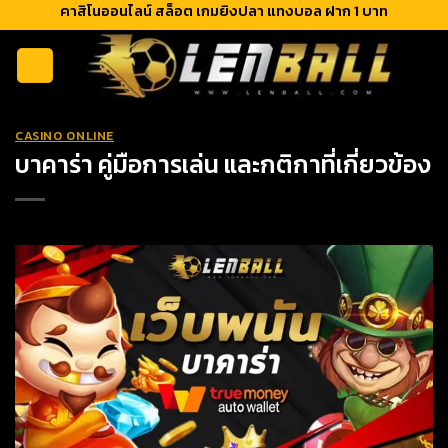
คาสิโนออนไลน์ สล็อต เกมยิงปลา แทงบอล ฝาก 1 บาท
Skip
to
content
CASINO ONLINE
บาคาร่า คู่มือการเล่น และกติกาที่เกี่ยวข้อง