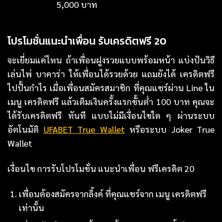
5,000 บาท
โปรโมชั่นแนะนำเพื่อน รับเครดิตฟรี 20
จะเยี่ยมแค่ไหน ถ้าเพื่อนฝูงรวยแบบพร้อมหน้า แบ่งปันวิธี
เล่นไพ่ บาคาร่า ให้เพื่อนได้รวยด้วย แถมยังได้ เครดิตฟรี
ไปปั้นกำไร เมื่อเพื่อนสมัครสมาชิก ที่คุณแชร์ผ่าน Line ใน
เมนู เครดิตฟรี แล้วเติมเงินครั้งแรกขั้นต่ำ 100 บาท คุณจะ
ได้รับเครดิตฟรี ทันที แบบไม่มีเงื่อนไขใด ๆ ผ่านระบบ
อัตโนมัติ
UFABET True Wallet
หรือระบบ Joker True
Wallet
เงื่อนไข การรับโปรโมชั่น แนะนำเพื่อน ฟรีเครดิต 20
เพื่อนต้องสมัครจากลิ้งค์ ที่คุณแชร์จาก เมนู เครดิตฟรี
เท่านั้น