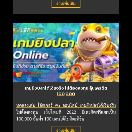
อ่านเพิ่มเติม
เกมยิงปลาได้เงินจริง ไม่ต้องลงทุน ลุ้นเครดิต
100,000
ทดลองเล่น โจ๊กเกอร์ PG ออนไลน์ เกมยิงปลาได้เงินจริง
ไม่ต้องลงทุน เว็บไหนดี 2022 มีเครดิตฟรีแจกเป็น
100,000 ขั้นต่ำ 100 ถอนได้ไม่ติดเทิร์น
อ่านเพิ่มเติม