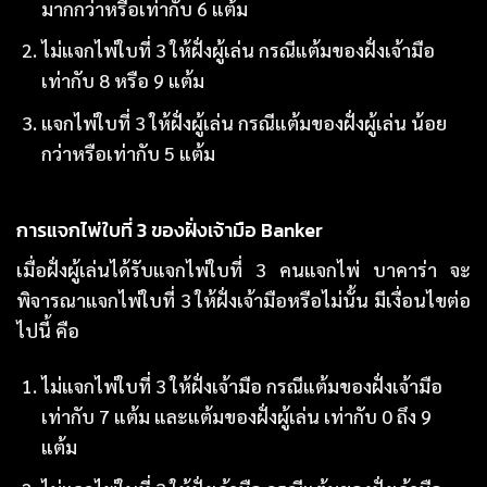
มากกว่าหรือเท่ากับ 6 แต้ม
ไม่แจกไพ่ใบที่ 3 ให้ฝั่งผู้เล่น กรณีแต้มของฝั่งเจ้ามือ
เท่ากับ 8 หรือ 9 แต้ม
แจกไพ่ใบที่ 3 ให้ฝั่งผู้เล่น กรณีแต้มของฝั่งผู้เล่น น้อย
กว่าหรือเท่ากับ 5 แต้ม
การแจกไพ่ใบที่ 3 ของฝั่งเจ้ามือ Banker
เมื่อฝั่งผู้เล่นได้รับแจกไพ่ใบที่ 3 คนแจกไพ่ บาคาร่า จะ
พิจารณาแจกไพ่ใบที่ 3 ให้ฝั่งเจ้ามือหรือไม่นั้น มีเงื่อนไขต่อ
ไปนี้ คือ
ไม่แจกไพ่ใบที่ 3 ให้ฝั่งเจ้ามือ กรณีแต้มของฝั่งเจ้ามือ
เท่ากับ 7 แต้ม และแต้มของฝั่งผู้เล่น เท่ากับ 0 ถึง 9
แต้ม