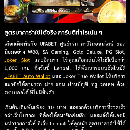
สูตรบาคาร่าใช้ได้จริง การันตีกำไรเน้น ๆ
เลือกเดิมพันกับ UFABET ศูนย์รวม คาสิโนออนไลน์ ยอด
นิยมอย่าง W88, SA Gaming, Gold Deluxe, PG Slot,
Joker Slot
และอีกมาก ให้คุณเลือกเล่นได้ไม่มีเบื่อกว่า
1,000 เกม ซึ่งวันนี้ Lenball ได้พัฒนาระบบอัตโนมัติ
UFABET Auto Wallet
และ Joker True Wallet ให้บริการ
สมาชิกให้สามารถ ฝาก-ถอน ผ่านบัญชี ทรู วอเลท ด้วย
ระบบออโต้ ที่ไม่มีขั้นต่ำ
เริ่มต้นเดิมพันเพียง 10 บาท สะดวกด้วยบริการที่รวดเร็ว
กว่าเว็บโบราณ ที่ต้องให้สมาชิกส่งสลิป และแจ้งให้แอดมิ
นทำรายการให้ ที่เว็บ Lenball ให้คุณนำ สูตรบาคาร่าใช้ได้