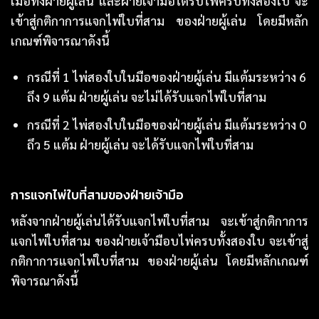
เมื่อทั้งฝ่ายผู้เล่น และฝ่ายเจ้ามือได้รับไพ่ครบทั้งสองใบ จะ
เข้าสู่กติกาการแจกไพ่ใบที่สาม ของฝ่ายผู้เล่น โดยมีหลัก
เกณฑ์พิจารณาดังนี้
กรณีที่ 1 ไพ่สองใบในมือของฝ่ายผู้เล่น มีแต้มระหว่าง 6
ถึง 9 แต้ม ฝ่ายผู้เล่น จะไม่ได้รับแจกไพ่ใบที่สาม
กรณีที่ 2 ไพ่สองใบในมือของฝ่ายผู้เล่น มีแต้มระหว่าง 0
ถึว 5 แต้ม ฝ่ายผู้เล่น จะได้รับแจกไพ่ใบที่สาม
การแจกไพ่ใบที่สามของฝ่ายเจ้ามือ
หลังจากฝ่ายผู้เล่นได้รับแจกไพ่ใบที่สาม จะเข้าสู่กติกาการ
แจกไพ่ใบที่สาม ของฝ่ายเจ้ามือ
บไพ่ครบทั้งสองใบ จะเข้าสู่
กติกาการแจกไพ่ใบที่สาม ของฝ่ายผู้เล่น โดยมีหลักเกณฑ์
พิจารณาดังนี้