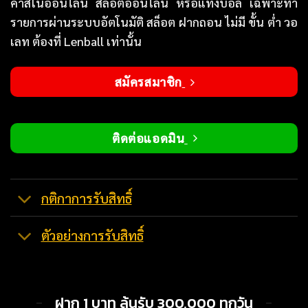
คาสิโนออนไลน์ สล็อตออนไลน์ หรือแทงบอล เฉพาะทำ
รายการผ่านระบบอัตโนมัติ สล็อต ฝากถอน ไม่มี ขั้น ต่ํา วอ
เลท ต้องที่ Lenball เท่านั้น
สมัครสมาชิก
ติดต่อแอดมิน
กติกาการรับสิทธิ์
ตัวอย่างการรับสิทธิ์
ฝาก 1 บาท ลุ้นรับ 300,000 ทุกวัน