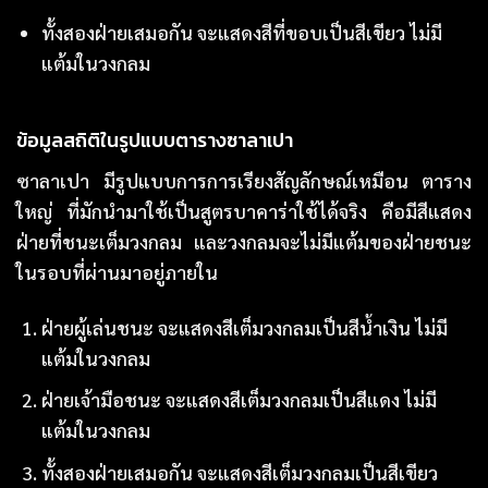
ทั้งสองฝ่ายเสมอกัน จะแสดงสีที่ขอบเป็นสีเขียว ไม่มี
แต้มในวงกลม
ข้อมูลสถิติในรูปแบบตารางซาลาเปา
ซาลาเปา
มีรูปแบบการการเรียงสัญลักษณ์เหมือน ตาราง
ใหญ่ ที่มักนำมาใช้เป็นสูตรบาคาร่าใช้ได้จริง คือมีสีแสดง
ฝ่ายที่ชนะเต็มวงกลม และวงกลมจะไม่มีแต้มของฝ่ายชนะ
ในรอบที่ผ่านมาอยู่ภายใน
ฝ่ายผู้เล่นชนะ จะแสดงสีเต็มวงกลมเป็นสีน้ำเงิน ไม่มี
แต้มในวงกลม
ฝ่ายเจ้ามือชนะ จะแสดงสีเต็มวงกลมเป็นสีแดง ไม่มี
แต้มในวงกลม
ทั้งสองฝ่ายเสมอกัน จะแสดงสีเต็มวงกลมเป็นสีเขียว