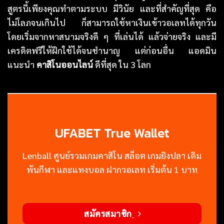
สูตรนี้เพียงคุณทำตามระบบ มีวินัย และที่สำคัญที่สุด คือ
ไม่โลภจนเกินไป ก็สามารถใช้หาเงินเข้าวอเลทได้ทุกวัน
โดยเริ่มจากหาสนามจริงดี ๆ ที่เล่นได้ แล้วจ่ายจริง และมี
เครดิตฟรีให้ฝึกใช้ได้จนชำนาญ แต่ก่อนอื่น แอดมิน
แนะนำ
คาสิโนออนไลน์
ดีที่สุด ใน 3 โลก
UFABET True Wallet
Lenball ศูนย์รวมเกมคาสิโน สล็อต เกมยิงปลา เดิม
พันกีฬา และแทงบอล ฝากวอเลท เริ่มต้น 1 บาท
สมัครสมาชิก