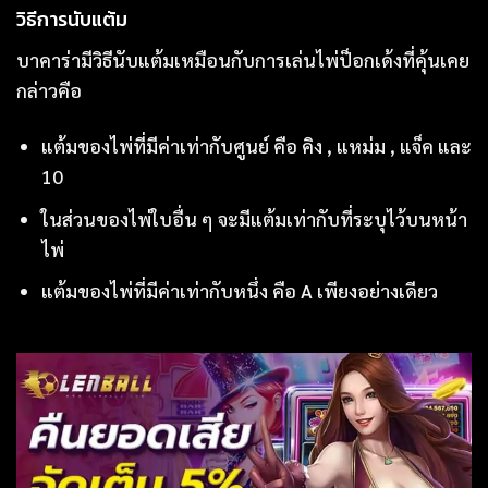
วิธีการนับแต้ม
บาคาร่ามีวิธีนับแต้ม
เหมือนกับการเล่นไพ่ป็อกเด้งที่คุ้นเคย
กล่าวคือ
แต้มของไพ่ที่มีค่าเท่ากับศูนย์ คือ คิง , แหม่ม , แจ็ค และ
10
ในส่วนของไพ่ใบอื่น ๆ จะมีแต้มเท่ากับที่ระบุไว้บนหน้า
ไพ่
แต้มของไพ่ที่มีค่าเท่ากับหนึ่ง คือ A เพียงอย่างเดียว