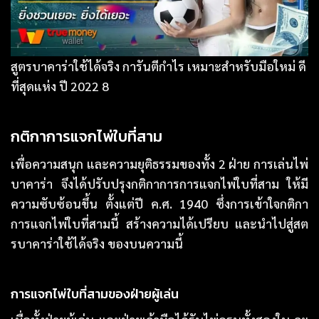
สูตรบาคาร่าใช้ได้จริง การันตีกำไร เหมาะสำหรับมือใหม่ ดี
ที่สุดแห่ง ปี 2022 8
กติกาการแจกไพ่ใบที่สาม
เพื่อความสนุก และความยุติธรรมของทั้ง 2 ฝ่าย การเล่นไพ่
บาคาร่า จึงได้ปรับปรุงกติกาการการแจกไพ่ใบที่สาม ให้มี
ความซับซ้อนขึ้น ตั้งแต่ปี ค.ศ. 1940 ซึ่งการเข้าใจกติกา
การแจกไพ่ใบที่สามนี้ สร้างความได้เปรียบ และนำไปสู่สต
รบาคาร่าใช้ได้จริง ของบนความนี้
การแจกไพ่ใบที่สามของฝ่ายผู้เล่น