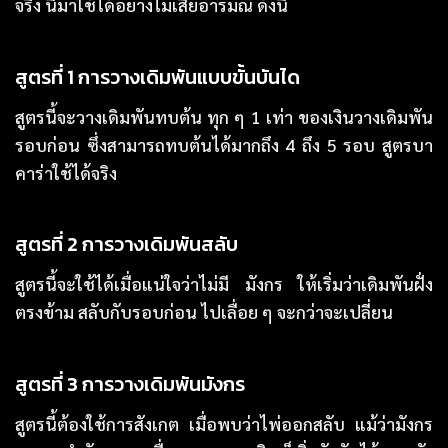
จริง นี้มาใช้ได้อย่างไม่เสียอารมณ์ ดังนี้
สูตรที่ 1 การวางเดิมพันแบบขั้นบันได
สูตรนี้จะวางเดิมพันทบต้น ทุก ๆ 1 เท่า ของเงินวางเดิมพัน
รอบก่อน ซึ่งสามารถทบต้นได้มากถึง 4 ถึง 5 รอบ สูตรบา
คาร่าใช้ได้จริง
สูตรที่ 2 การวางเดิมพันสลับ
สูตรนี้จะใช้ได้เมื่อแน่ใจว่าไม่มี มังกร ให้เริ่มว่าเดิมพันฝั่ง
ตรงข้าม สลับกับรอบก่อน ไปเลื่อย ๆ จะกว่าจะเปลี่ยน
สูตรที่ 3 การวางเดิมพันมังกร
สูตรนี้ต้องใช้การสังเกต เมื่อพบว่าไพ่ออกสลับ แม้ว่ามังกร