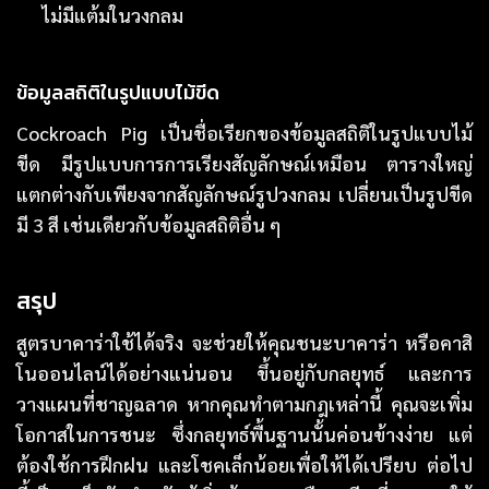
ไม่มีแต้มในวงกลม
ข้อมูลสถิติในรูปแบบไม้ขีด
Cockroach Pig เป็นชื่อเรียกของข้อมูลสถิติในรูปแบบไม้
ขีด
มีรูปแบบการการเรียงสัญลักษณ์เหมือน ตารางใหญ่
แตกต่างกับเพียงจากสัญลักษณ์รูปวงกลม เปลี่ยนเป็นรูปขีด
มี 3 สี เช่นเดียวกับข้อมูลสถิติอื่น ๆ
สรุป
สูตรบาคาร่าใช้ได้จริง จะช่วยให้คุณชนะบาคาร่า หรือคาสิ
โนออนไลน์ได้อย่างแน่นอน ขึ้นอยู่กับกลยุทธ์ และการ
วางแผนที่ชาญฉลาด หากคุณทำตามกฎเหล่านี้ คุณจะเพิ่ม
โอกาสในการชนะ ซึ่งกลยุทธ์พื้นฐานนั้นค่อนข้างง่าย แต่
ต้องใช้การฝึกฝน และโชคเล็กน้อยเพื่อให้ได้เปรียบ ต่อไป