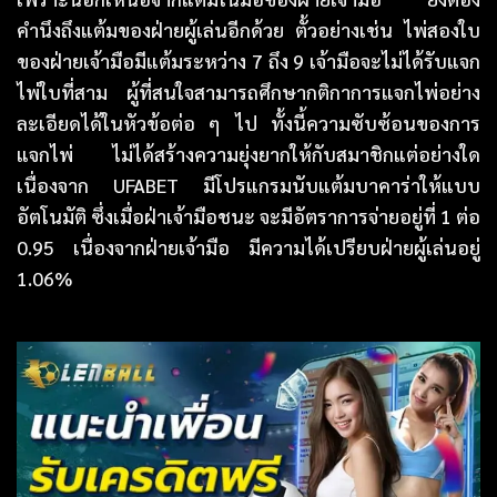
คำนึงถึงแต้มของฝ่ายผู้เล่นอีกด้วย ตั้วอย่างเช่น ไพ่สองใบ
ของฝ่ายเจ้ามือมีแต้มระหว่าง 7 ถึง 9 เจ้ามือจะไม่ได้รับแจก
ไพ่ใบที่สาม ผู้ที่สนใจสามารถศึกษากติกาการแจกไพ่อย่าง
ละเอียดได้ในหัวข้อต่อ ๆ ไป ทั้งนี้ความซับซ้อนของการ
แจกไพ่ ไม่ได้สร้างความยุ่งยากให้กับสมาชิกแต่อย่างใด
เนื่องจาก UFABET มีโปรแกรมนับแต้มบาคาร่าให้แบบ
อัตโนมัติ ซึ่งเมื่อฝ่าเจ้ามือชนะ จะมีอัตราการจ่ายอยู่ที่ 1 ต่อ
0.95 เนื่องจากฝ่ายเจ้ามือ มีความได้เปรียบฝ่ายผู้เล่นอยู่
1.06%