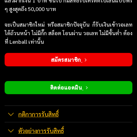
แล้วฝากเงิน 1 บาท ขึ้นไป ก็มีสิทธิ์รับเครดิตไปเล่นแบบฟรี
ๆ สูงสุดถึง 50,000 บาท
จะเป็นสมาชิกใหม่ หรือสมาชิกปัจจุบัน ก็รับเงินเข้าวอเลท
ได้ถ้วนหน้า ไม่มีกั๊ก สล็อต โอนผ่าน วอเลท ไม่มีขั้นต่ำ ต้อง
ที่ Lenball เท่านั้น
สมัครสมาชิก
ติดต่อแอดมิน
กติกาการรับสิทธิ์
ตัวอย่างการรับสิทธิ์