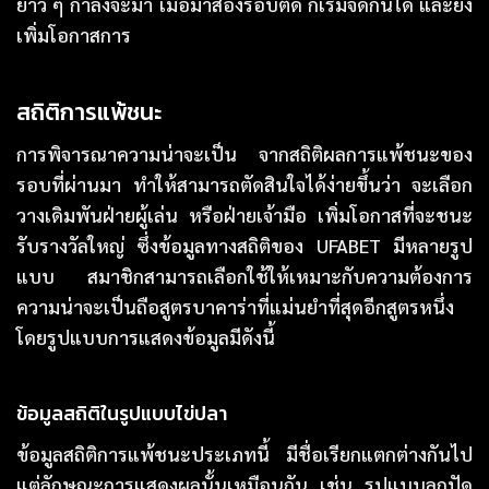
ยาว ๆ กำลังจะมา เมื่อมาสองรอบติด ก็เริ่มจัดกันได้ และยัง
เพิ่มโอกาสการ
สถิติการแพ้ชนะ
การพิจารณาความน่าจะเป็น จากสถิติผลการแพ้ชนะของ
รอบที่ผ่านมา ทำให้สามารถตัดสินใจได้ง่ายขึ้นว่า จะเลือก
วางเดิมพันฝ่ายผู้เล่น หรือฝ่ายเจ้ามือ เพิ่มโอกาสที่จะชนะ
รับรางวัลใหญ่ ซึ่งข้อมูลทางสถิติของ UFABET มีหลายรูป
แบบ สมาชิกสามารถเลือกใช้ให้เหมาะกับความต้องการ
ความน่าจะเป็นถือสูตรบาคาร่าที่แม่นยำที่สุดอีกสูตรหนึ่ง
โดยรูปแบบการแสดงข้อมูลมีดังนี้
ข้อมูลสถิติในรูปแบบไข่ปลา
ข้อมูลสถิติการแพ้ชนะประเภทนี้ มีชื่อเรียกแตกต่างกันไป
แต่ลักษณะการแสดงผลนั้นเหมือนกัน เช่น รูปแบบลูกปัด