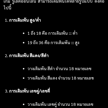
เกม รูเล็ตออนไลน์ สามารถเดิมพันได้หลายรูปแบบ ดังต่อ
ไปนี้
การเดิมพัน สูง/ต่ำ
1 ถึง 18 คือ การเดิมพัน ::: ต่ำ
19 ถึง 36 คือ การเดิมพัน ::: สูง
การเดิมพัน สีแดง/สีดำ
วางเดิมพัน สีดำ จำนวน 18 หมายเลข
วางเดิมพัน สีแดง จำนวน 18 หมายเลข
การเดิมพัน เลขคู่/เลขคี่
วางเดิมพัน เลขคู่ จำนวน 18 หมายเลข