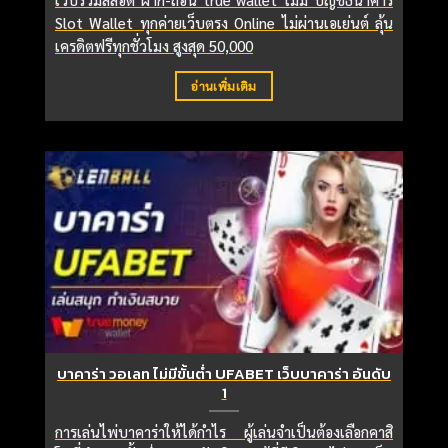
Slot Wallet ทุกค่ายเว็บตรง Online ไม่ผ่านเอเย่นต์ ลุ้น
เครดิตฟรีทุกชั่วโมง สูงสุด 50,000
อ่านเพิ่มเติม
บาคาร่า วอเลท ไม่มีขั้นต่ำ UFABET เว็บบาคาร่า อันดับ
1
การเล่นไพ่บาคาร่าให้ได้กำไร ผู้เล่นจำเป็นต้องเลือกคาสิ