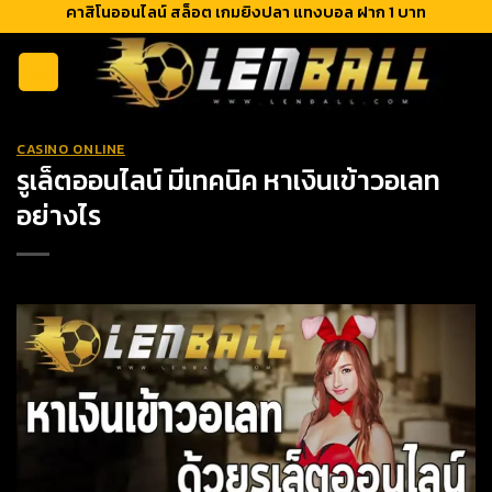
คาสิโนออนไลน์ สล็อต เกมยิงปลา แทงบอล ฝาก 1 บาท
Skip
to
content
CASINO ONLINE
รูเล็ตออนไลน์ มีเทคนิค หาเงินเข้าวอเลท
อย่างไร