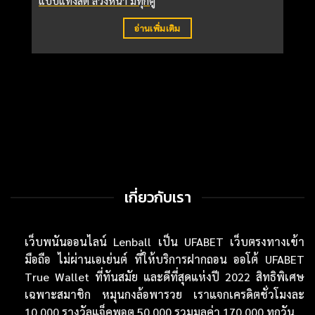
แบบแทงสด ล่วงหน้า มีทุกคู่
อ่านเพิ่มเติม
เกี่ยวกับเรา
เว็บพนันออนไลน์ Lenball เป็น UFABET เว็บตรงทางเข้า
มือถือ ไม่ผ่านเอเย่นต์ ที่ให้บริการฝากถอน ออโต้ UFABET
True Wallet ที่ทันสมัย และดีที่สุดแห่งปี 2022 สิทธิพิเศษ
เฉพาะสมาชิก หมุนกงล้อพารวย เราแจกเครดิตชั่วโมงละ
10,000 รางวัลแจ็คพอต 50,000 รวมมูลค่า 170,000 ทุกวัน