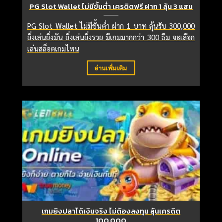
PG Slot Wallet ไม่มีขั้นต่ำ เครดิตฟรี ฝาก 1 ลุ้น 3 แสน
PG Slot Wallet ไม่มีขั้นต่ำ ฝาก 1 บาท ลุ้นรับ 300,000
ยิ่งเล่นยิ่งมัน ยิ่งเล่นยิ่งรวย มีเกมมากกว่า 300 ธีม จะเลือก
เล่นสล็อตเกมไหน
อ่านเพิ่มเติม
เกมยิงปลาได้เงินจริง ไม่ต้องลงทุน ลุ้นเครดิต
100,000